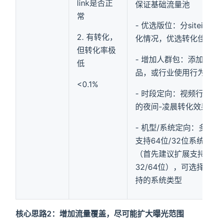
link是否正
保证基础流量池
常
- 优选版位：分siteid
2. 有转化，
化情况，优选转化佳的
但转化率极
- 增加人群包：添加对
低
品，或行业使用行为人
<0.1%
- 时段定向：视频行业
的夜间-凌晨转化效果更
- 机型/系统定向：多见
支持64位/32位系统的
（首先建议扩展支持全
32/64位），可选择屏
持的系统类型
核心思路2：增加流量覆盖，尽可能扩大曝光范围