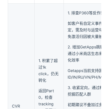
1. 排查P360等反作弊
如客户有自定义事件过
定，需及时与运营勾兑
免激活归因被大量被判
2. 增加GetApps跳转
通过小米商店生态来提
化效率
1. 积累了超
过1k
Getapps当前支持国家
click，仍无
ID/IN/RU/VN/PH/MY/
转化
3. 收紧定向，通过精准
返回Part
挖掘匹配人群
0，检查
tracking
初期建议不叠加过多条
CVR