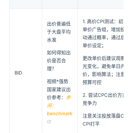
1. 高价CPI测试：初始
出价普遍低
单价广告组，增加投放
于大盘平均
动通过概率，通过后再
水准
单价设定；
如何得知出
更改单价后建议观察2-
价是否合
光变化，避免单日内频
理？
BID
价，影响算法；注意广
视频*强势
预算可控
国家建议出
2. 尝试CPC出价方式
价参考：
参
竞争力
阅：
benchmark
注意关注投放落盘CPI
(opens new window)
CPI打平