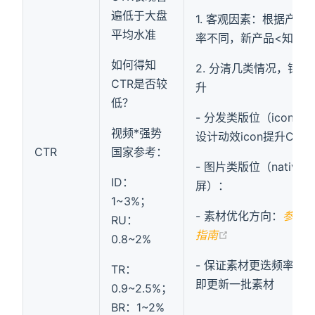
遍低于大盘
1. 客观因素：根据产品
平均水准
率不同，新产品<知名
如何得知
2. 分清几类情况，针对
CTR是否较
升
低？
- 分发类版位（icon）
视频*强势
设计动效icon提升CTR
CTR
国家参考：
- 图片类版位（native/
ID：
屏）：
1~3%；
- 素材优化方向：
参阅
RU：
(opens new wi
指南
0.8~2%
- 保证素材更迭频率：1-
TR：
即更新一批素材
0.9~2.5%；
BR：1~2%